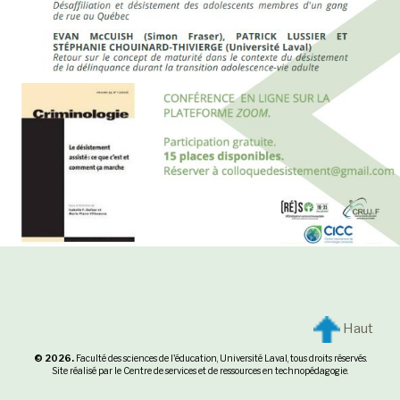
Haut
© 2026.
Faculté des sciences de l'éducation
,
Université Laval
, tous droits réservés.
Site réalisé par le
Centre de services et de ressources en technopédagogie
.