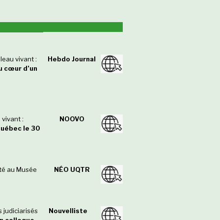
leau vivant :
Hebdo Journal
u cœur d’un
vivant :
NOOVO
Québec le 30
nté au Musée
NÉO UQTR
 judiciarisés
Nouvelliste