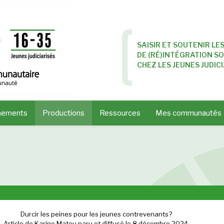
SAISIR ET SOUTENIR LE
DE (RÉ)INTÉGRATION 
CHEZ LES JEUNES JUDICI
nements
Productions
Ressources
Mes communautés
Durcir les peines pour les jeunes contrevenants?
Article de Karine Mateu paru et diffusé le 8 décembre 2024