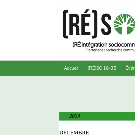
Accueil
(RÉ)SO 16-35
Évé
2024
DÉCEMBRE